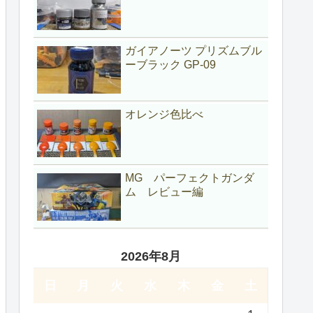
ガイアノーツ プリズムブル
ーブラック GP-09
オレンジ色比べ
MG パーフェクトガンダ
ム レビュー編
2026年8月
日
月
火
水
木
金
土