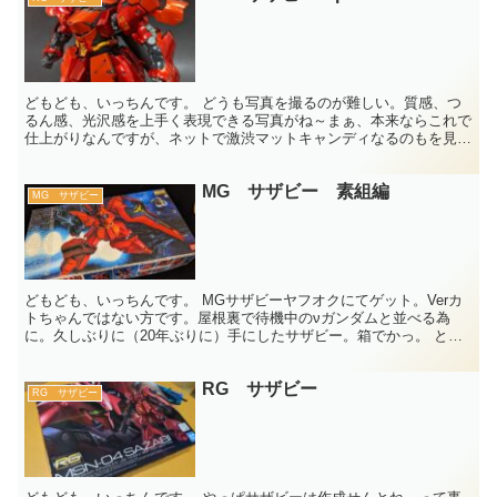
どもども、いっちんです。 どうも写真を撮るのが難しい。質感、つ
るん感、光沢感を上手く表現できる写真がね～まぁ、本来ならこれで
仕上がりなんですが、ネットで激渋マットキャンディなるのもを見て
しまい、これをつや消しにするかどうするか悩みました。 ...
MG サザビー 素組編
MG サザビー
どもども、いっちんです。 MGサザビーヤフオクにてゲット。Verカ
トちゃんではない方です。屋根裏で待機中のνガンダムと並べる為
に。久しぶりに（20年ぶりに）手にしたサザビー。箱でかっ。 とり
あえずサクッと素組。やっぱ1/100サイズとなると...
RG サザビー
RG サザビー