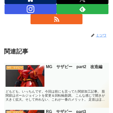
ミツワ
関連記事
MG サザビー part2 改造編
MG サザビー
どもども、いっちんです。今回は前にも言ってた関節加工記事。 股
関節はボールジョイントを変更＆回転軸新調。 こんな感じで開きが
大きく拡大。そして外れない、これが一番のメリット。 足首はほぼ
可動域0なんで、干渉するとこを削り込み。 すねアーマー...
RG サザビー part3
RG サザビー