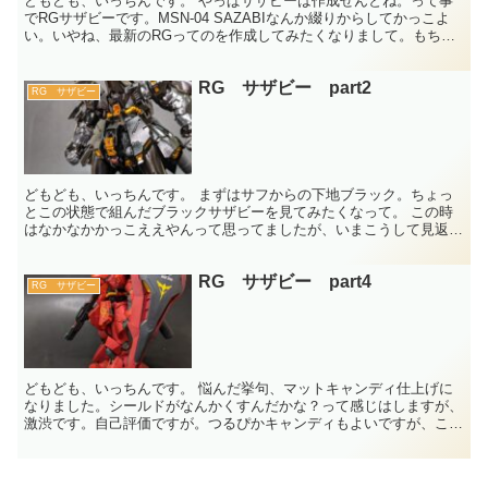
どもども、いっちんです。 やっぱサザビーは作成せんとね。って事
でRGサザビーです。MSN-04 SAZABIなんか綴りからしてかっこよ
い。いやね、最新のRGってのを作成してみたくなりまして。もちろ
ん存在はしってましたよ。ジョーシン行くたびに...
RG サザビー part2
RG サザビー
どもども、いっちんです。 まずはサフからの下地ブラック。ちょっ
とこの状態で組んだブラックサザビーを見てみたくなって。 この時
はなかなかかっこええやんって思ってましたが、いまこうして見返し
てみると、この時点でもうちょっとつるんとした表面に仕上...
RG サザビー part4
RG サザビー
どもども、いっちんです。 悩んだ挙句、マットキャンディ仕上げに
なりました。シールドがなんかくすんだかな？って感じはしますが、
激渋です。自己評価ですが。つるぴかキャンディもよいですが、この
何とも言えない質感、重厚感。ただ、写真が難しい・・・ど...