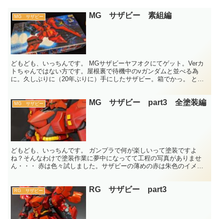
MG サザビー 素組編
MG サザビー
どもども、いっちんです。 MGサザビーヤフオクにてゲット。Verカ
トちゃんではない方です。屋根裏で待機中のνガンダムと並べる為
に。久しぶりに（20年ぶりに）手にしたサザビー。箱でかっ。 とり
あえずサクッと素組。やっぱ1/100サイズとなると...
MG サザビー part3 全塗装編
MG サザビー
どもども、いっちんです。 ガンプラで何が楽しいって塗装ですよ
ね？そんなわけで塗装作業に夢中になってて工程の写真がありませ
ん・・・ 赤は色々試しました。サザビーの薄めの赤は朱色のイメー
ジがあるんですが、皆さんは？シャアレッドって十人十色でイメ...
RG サザビー part3
RG サザビー