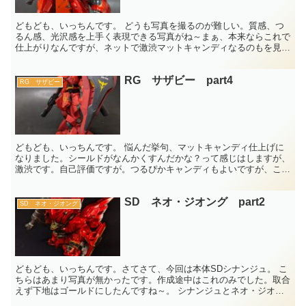
どもども、いっちんです。 どうも写真を撮るのが難しい。質感、つ
るん感、光沢感を上手く表現できる写真がね～まぁ、本来ならこれで
仕上がりなんですが、ネットで激渋マットキャンディなるのもを見て
しまい、これをつや消しにするかどうするか悩みました。 ...
RG サザビー part4
RG サザビー
どもども、いっちんです。 悩んだ挙句、マットキャンディ仕上げに
なりました。シールドがなんかくすんだかな？って感じはしますが、
激渋です。自己評価ですが。つるぴかキャンディもよいですが、この
何とも言えない質感、重厚感。ただ、写真が難しい・・・ど...
SD ネオ・ジオング part2
SD ネオ・ジオング
どもども、いっちんです。さてさて、今回は本体SDシナンジュ。 こ
ちらはあまり写真が無かったです。作成途中はこれのみでした。取合
えず下地はゴールドにしたんですね～。 シナンジュとネオ・ジオン
グ部の赤を違う赤にしたかってのでゴールドにクリアレッ...