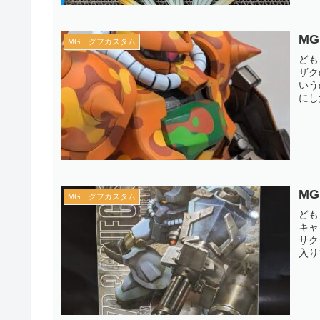
M
MG グフカスタム
ども
ザク
いう
にし
M
MG グフカスタム
ども
キャ
サク
入り