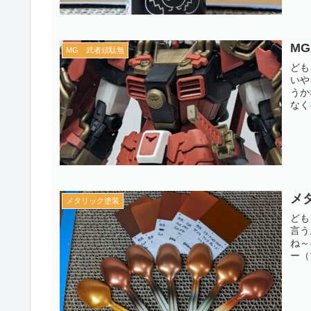
M
MG 武者頑駄無
ども
いや
うか
なく
メ
メタリック塗装
ども
言う
ね～
ー（