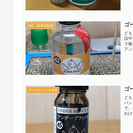
ゴー
MG 武者頑駄無
ども
誤中
ラ板
アン
ゴ
ゴールドメッキ塗装
ども
バン
で、
わけ