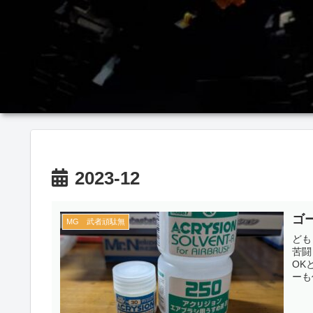
2023-12
ゴー
MG 武者頑駄無
ども
苦闘
OK
ーも