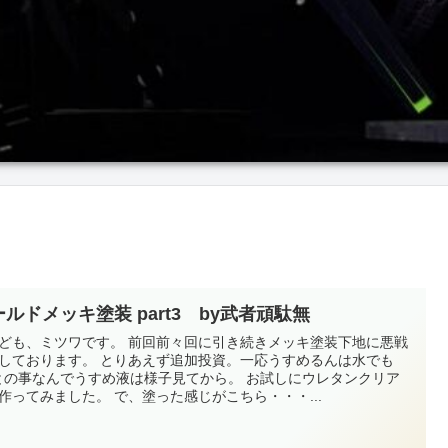
ルドメッキ塗装 part3 by武者頑駄無
ども、ミツワです。 前回前々回に引き続きメッキ塗装下地に悪戦
しております。 とりあえず追加投資。一応うすめるんは水でも
との事なんでうすめ液は様子見てから。 お試しにウレタンクリア
作ってみました。 で、塗った感じがこちら・・・...